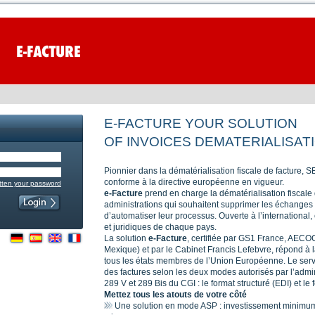
E-FACTURE YOUR SOLUTION
OF INVOICES DEMATERIALISAT
Pionnier dans la dématérialisation fiscale de facture, 
conforme à la directive européenne en vigueur.
otten your password
e-Facture
prend en charge la dématérialisation fiscale 
administrations qui souhaitent supprimer les échanges d
d’automatiser leur processus. Ouverte à l’international,
et juridiques de chaque pays.
La solution
e-Facture
, certifiée par GS1 France, AE
Mexique) et par le Cabinet Francis Lefebvre, répond à 
tous les états membres de l’Union Européenne. Le serv
des factures selon les deux modes autorisés par l’admin
289 V et 289 Bis du CGI : le format structuré (EDI) et l
Mettez tous les atouts de votre côté
Une solution en mode ASP : investissement minimum,