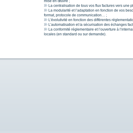
mise en œuvre ;
La centralisation de tous vos flux factures vers une p
La modularité et l’adaptation en fonction de vos beso
format, protocole de communication… ;
L'évolutivité en fonction des différentes réglementati
L’automatisation et la sécurisation des échanges fact
La conformité réglementaire et l’ouverture à l’internat
locales (en standard ou sur demande).