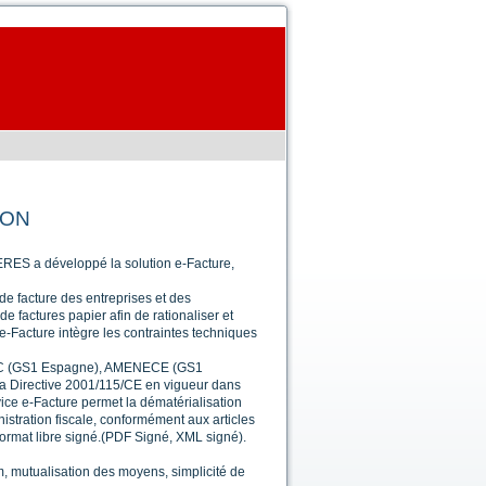
ION
SERES a développé la solution e-Facture,
de facture des entreprises et des
e factures papier afin de rationaliser et
 e-Facture intègre les contraintes techniques
COC (GS1 Espagne), AMENECE (GS1
la Directive 2001/115/CE en vigueur dans
ice e-Facture permet la dématérialisation
istration fiscale, conformément aux articles
e format libre signé.(PDF Signé, XML signé).
 mutualisation des moyens, simplicité de